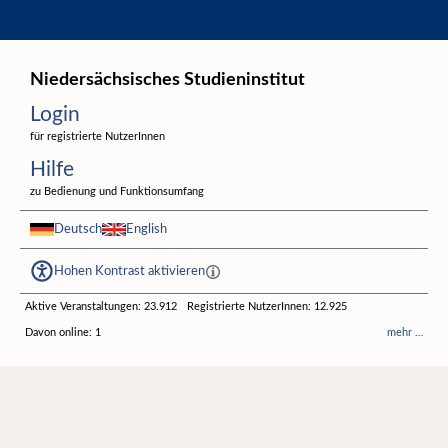
Hauptnavigation
Login
Niedersächsisches Studieninstitut
Fußzeile
Login
für registrierte NutzerInnen
Hilfe
zu Bedienung und Funktionsumfang
Deutsch
English
Hohen Kontrast aktivieren
Aktive Veranstaltungen: 23.912
Registrierte NutzerInnen: 12.925
Davon online: 1
mehr …